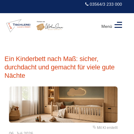
03564/3 233 000
Menü
Tischlerei
Lausitz
GmbH
Ein Kinderbett nach Maß: sicher,
durchdacht und gemacht für viele gute
Nächte
Mit KI erstellt
06. Juli 2026