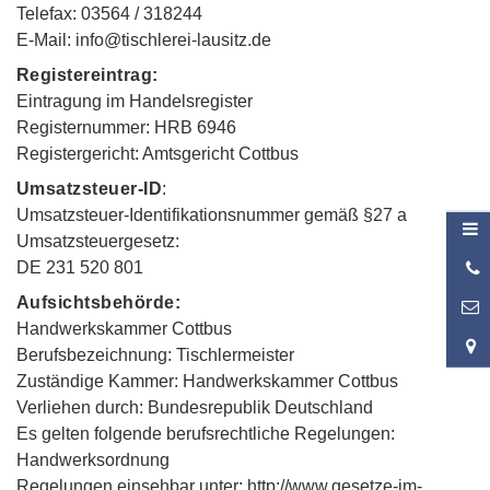
Telefax: 03564 / 318244
E-Mail: info@tischlerei-lausitz.de
Registereintrag:
Eintragung im Handelsregister
Registernummer: HRB 6946
Registergericht: Amtsgericht Cottbus
Umsatzsteuer-ID
:
Umsatzsteuer-Identifikationsnummer gemäß §27 a
Umsatzsteuergesetz:
0
DE 231 520 801
2
Aufsichtsbehörde:
0
Handwerkskammer Cottbus
Berufsbezeichnung: Tischlermeister
Zuständige Kammer: Handwerkskammer Cottbus
Verliehen durch: Bundesrepublik Deutschland
Es gelten folgende berufsrechtliche Regelungen:
Handwerksordnung
Regelungen einsehbar unter: http://www.gesetze-im-